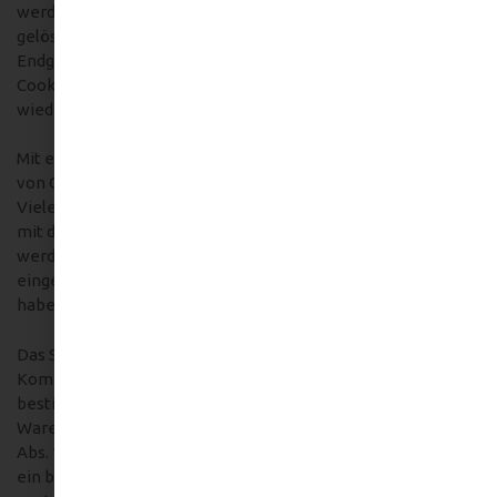
werden nach Ende Ihrer Browser-Sitzung von selbst
gelöscht. Hingegen bleiben andere Cookies auf Ihrem
Endgerät bestehen, bis Sie diese selbst löschen. Solche
Cookies helfen uns, Sie bei Rückkehr auf unserer Website
wiederzuerkennen.
Mit einem modernen Webbrowser können Sie das Setzen
von Cookies überwachen, einschränken oder unterbinden.
Viele Webbrowser lassen sich so konfigurieren, dass Cookies
mit dem Schließen des Programms von selbst gelöscht
werden. Die Deaktivierung von Cookies kann eine
eingeschränkte Funktionalität unserer Website zur Folge
haben.
Das Setzen von Cookies, die zur Ausübung elektronischer
Kommunikationsvorgänge oder der Bereitstellung
bestimmter, von Ihnen erwünschter Funktionen (z.B.
Warenkorb) notwendig sind, erfolgt auf Grundlage von Art. 6
Abs. 1 lit. f DSGVO. Als Betreiber dieser Website haben wir
ein berechtigtes Interesse an der Speicherung von Cookies