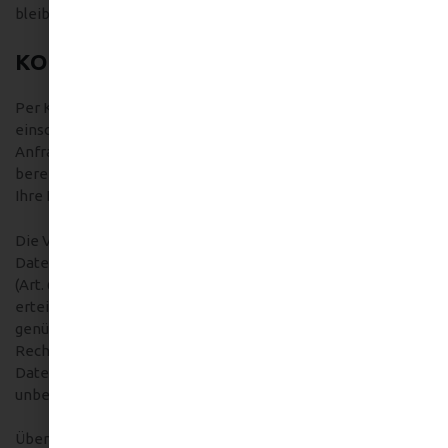
bleiben unberührt.
KONTAKTFORMULAR
Per Kontaktformular übermittelte Daten werden
einschließlich Ihrer Kontaktdaten gespeichert, um Ihre
Anfrage bearbeiten zu können oder um für Anschlussfragen
bereitzustehen. Eine Weitergabe dieser Daten findet ohne
Ihre Einwilligung nicht statt.
Die Verarbeitung der in das Kontaktformular eingegebenen
Daten erfolgt ausschließlich auf Grundlage Ihrer Einwilligung
(Art. 6 Abs. 1 lit. a DSGVO). Ein Widerruf Ihrer bereits
erteilten Einwilligung ist jederzeit möglich. Für den Widerruf
genügt eine formlose Mitteilung per E-Mail. Die
Rechtmäßigkeit der bis zum Widerruf erfolgten
Datenverarbeitungsvorgänge bleibt vom Widerruf
unberührt.
Über das Kontaktformular übermittelte Daten verbleiben