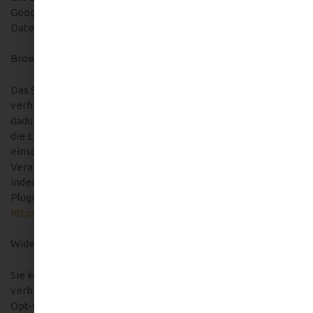
Google Analytics übermittelten IP-Adresse mit anderen
Daten von Google statt.
Browser Plugin
Das Setzen von Cookies durch Ihren Webbrowser ist
verhinderbar. Einige Funktionen unserer Website könnten
dadurch jedoch eingeschränkt werden. Ebenso können Sie
die Erfassung von Daten bezüglich Ihrer Website-Nutzung
einschließlich Ihrer IP-Adresse mitsamt anschließender
Verarbeitung durch Google unterbinden. Dies ist möglich,
indem Sie das über folgenden Link erreichbare Browser-
Plugin herunterladen und installieren:
https://tools.google.com/dlpage/gaoptout?hl=de
.
Widerspruch gegen die Datenerfassung
Sie können die Erfassung Ihrer Daten durch Google Analytics
verhindern, indem Sie auf folgenden Link klicken. Es wird ein
Opt-Out-Cookie gesetzt, der die Erfassung Ihrer Daten bei