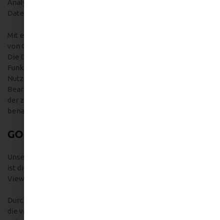
Analytics, wie im Punkt “Widerspruch gegen die
Datenerfassung” erläutert, generell untersagen.
Mit einem modernen Webbrowser können Sie das Setzen
von Cookies überwachen, einschränken und unterbinden.
Die Deaktivierung von Cookies kann eine eingeschränkte
Funktionalität unserer Website zur Folge haben. Durch die
Nutzung unserer Website erklären Sie sich mit der
Bearbeitung der über Sie erhobenen Daten durch Google in
der zuvor beschriebenen Art und Weise sowie dem zuvor
benannten Zweck einverstanden.
GOOGLE WEB FONTS
Unsere Website verwendet Web Fonts von Google. Anbieter
ist die Google Inc., 1600 Amphitheatre Parkway, Mountain
View, CA 94043, USA.
Durch den Einsatz dieser Web Fonts wird es möglich Ihnen
die von uns gewünschte Darstellung unserer Website zu