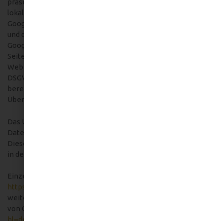
präsentieren, unabhängig davon welche Schriften Ihnen
lokal zur Verfügung stehen. Dies erfolgt über den Abruf der
Google Web Fonts von einem Server von Google in den USA
und der damit verbundenen Weitergabe Ihre Daten an
Google. Dabei handelt es sich um Ihre IP-Adresse und welche
Seite Sie bei uns besucht haben. Der Einsatz von Google
Web Fonts erfolgt auf Grundlage von Art. 6 Abs. 1 lit. f
DSGVO. Als Betreiber dieser Website haben wir ein
berechtigtes Interesse an der optimalen Darstellung und
Übertragung unseres Webauftritts.
Das Unternehmen Google ist für das us-europäische
Datenschutzübereinkommen „Privacy Shield“ zertifiziert.
Dieses Datenschutzübereinkommen soll die Einhaltung des
in der EU geltenden Datenschutzniveaus gewährleisten.
Einzelheiten über Google Web Fonts finden Sie unter:
https://www.google.com/fonts#AboutPlace:about
und
weitere Informationen in den Datenschutzbestimmungen
von Google:
https://policies.google.com/privacy/partners?
hl=de