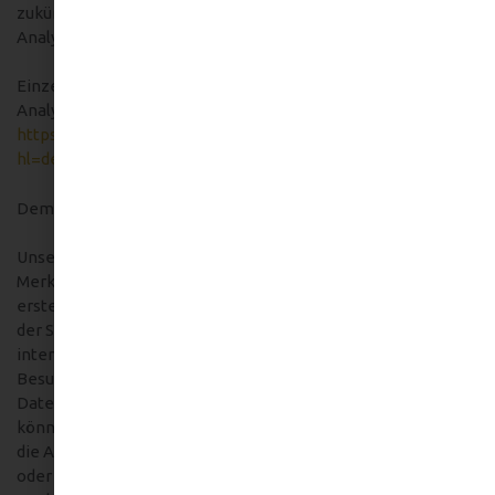
zukünftigen Besuchen unserer Website verhindert: Google
Analytics deaktivieren.
Einzelheiten zum Umgang mit Nutzerdaten bei Google
Analytics finden Sie in der Datenschutzerklärung von Google:
https://support.google.com/analytics/answer/6004245?
hl=de
.
Demografische Merkmale bei Google Analytics
Unsere Website verwendet die Funktion “demografische
Merkmale” von Google Analytics. Mit ihr lassen sich Berichte
erstellen, die Aussagen zu Alter, Geschlecht und Interessen
der Seitenbesucher enthalten. Diese Daten stammen aus
interessenbezogener Werbung von Google sowie aus
Besucherdaten von Drittanbietern. Eine Zuordnung der
Daten zu einer bestimmten Person ist nicht möglich. Sie
können diese Funktion jederzeit deaktivieren. Dies ist über
die Anzeigeneinstellungen in Ihrem Google-Konto möglich
oder indem Sie die Erfassung Ihrer Daten durch Google