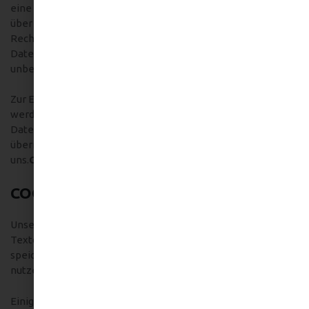
eine formlose Mitteilung per E-Mail oder Sie melden sich
über den „Austragen“-Link im Newsletter ab. Die
Rechtmäßigkeit der bereits erfolgten
Datenverarbeitungsvorgänge bleibt vom Widerruf
unberührt.
Zur Einrichtung des Abonnements eingegebene Daten
werden im Falle der Abmeldung gelöscht. Sollten diese
Daten für andere Zwecke und an anderer Stelle an uns
übermittelt worden sein, verbleiben diese weiterhin bei
uns.
C
COOKIES
Unsere Website verwendet Cookies. Das sind kleine
Textdateien, die Ihr Webbrowser auf Ihrem Endgerät
speichert. Cookies helfen uns dabei, unser Angebot
nutzerfreundlicher, effektiver und sicherer zu machen.
Einige Cookies sind “Session-Cookies.” Solche Cookies