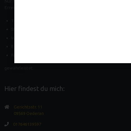
Nur nach Vereinbarung!
Erreichbarkeit über:
Telefon,
SMS,
Whats-App (bevorzugt),
E-Mail oder
Facebook
gewährleistet.
Hier findest du mich:
Gerichtsstr. 11
09569 Oederan
017646139597