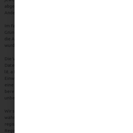
abgefragte Pflichtangaben sind vollständig anzugeben.
Andernfalls werden wir die Registrierung ablehnen.
Im Falle wichtiger Änderungen, etwa aus technischen
Gründen, informieren wir Sie per E-Mail. Die E-Mail wird an
die Adresse versendet, die bei der Registrierung angegeben
wurde.
Die Verarbeitung der bei der Registrierung eingegebenen
Daten erfolgt auf Grundlage Ihrer Einwilligung (Art. 6 Abs. 1
lit. a DSGVO). Ein Widerruf Ihrer bereits erteilten
Einwilligung ist jederzeit möglich. Für den Widerruf genügt
eine formlose Mitteilung per E-Mail. Die Rechtmäßigkeit der
bereits erfolgten Datenverarbeitung bleibt vom Widerruf
unberührt.
Wir speichern die bei der Registrierung erfassten Daten
während des Zeitraums, den Sie auf unserer Website
registriert sind. Ihren Daten werden gelöscht, sollten Sie Ihre
Registrierung aufheben. Gesetzliche Aufbewahrungsfristen