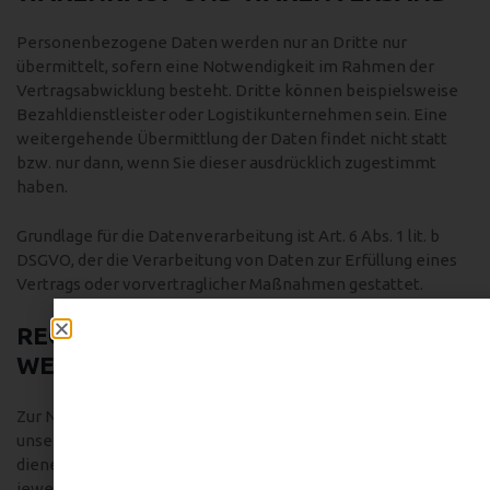
Personenbezogene Daten werden nur an Dritte nur
übermittelt, sofern eine Notwendigkeit im Rahmen der
Vertragsabwicklung besteht. Dritte können beispielsweise
Bezahldienstleister oder Logistikunternehmen sein. Eine
weitergehende Übermittlung der Daten findet nicht statt
bzw. nur dann, wenn Sie dieser ausdrücklich zugestimmt
haben.
Grundlage für die Datenverarbeitung ist Art. 6 Abs. 1 lit. b
DSGVO, der die Verarbeitung von Daten zur Erfüllung eines
Vertrags oder vorvertraglicher Maßnahmen gestattet.
REGISTRIERUNG AUF DIESER
WEBSITE
Zur Nutzung bestimmter Funktionen können Sie sich auf
unserer Website registrieren. Die übermittelten Daten
dienen ausschließlich zum Zwecke der Nutzung des
jeweiligen Angebotes oder Dienstes. Bei der Registrierung