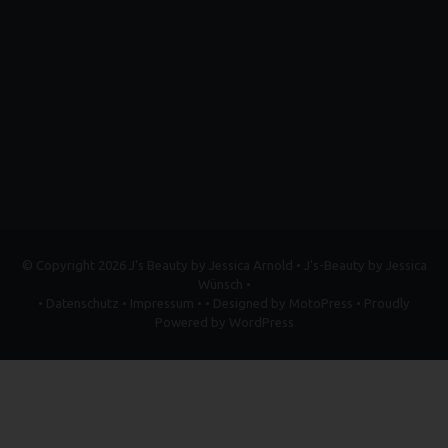
© Copyright 2026
J's Beauty by Jessica Arnold
• J's-Beauty by Jessica
Wünsch •
•
Datenschutz
•
Impressum
• • Designed by
MotoPress
• Proudly
Powered by
WordPress